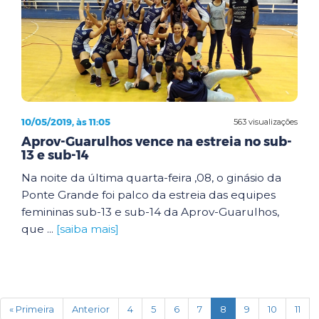
10/05/2019, às 11:05
563 visualizações
Aprov-Guarulhos vence na estreia no sub-
13 e sub-14
Na noite da última quarta-feira ,08, o ginásio da
Ponte Grande foi palco da estreia das equipes
femininas sub-13 e sub-14 da Aprov-Guarulhos,
que ...
[saiba mais]
(current)
« Primeira
Anterior
4
5
6
7
8
9
10
11