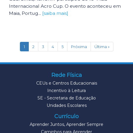
Internacional Acro Cup. O evento aconteceu em
Maia, Portug...
[saiba mais]
(current)
1
2
3
4
5
Próxima
Última »
Rede Física
CEUs e Centros Educacionais
Incentivo à Leitura
SE - Secretaria de Educação
Unidades Escolares
Currículo
Aprender Juntos, Aprender Sempre
Caminhos para Aprender