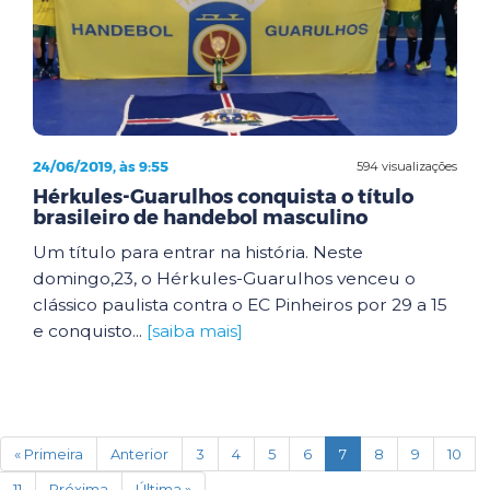
24/06/2019, às 9:55
594 visualizações
Hérkules-Guarulhos conquista o título
brasileiro de handebol masculino
Um título para entrar na história. Neste
domingo,23, o Hérkules-Guarulhos venceu o
clássico paulista contra o EC Pinheiros por 29 a 15
e conquisto...
[saiba mais]
(current)
« Primeira
Anterior
3
4
5
6
7
8
9
10
11
Próxima
Última »