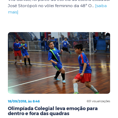
José Storópoli no vôlei feminino da 48ª O...
[saiba
mais]
18/09/2018, às 8:46
651 visualizações
Olimpíada Colegial leva emoção para
dentro e fora das quadras