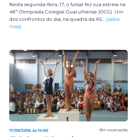
Nesta segunda-feira, 17, o futsal fez sua estreia na
48ª Olimpíada Colegial Guarulhense (OCG). Um
dos confrontos do dia, na quadra da AS...
[saiba
mais]
17/09/2018, às 14:00
854 visualizações