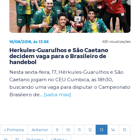
16/08/2018, às 13:56
650 visualizações
Herkules-Guarulhos e São Caetano
decidem vaga para o Brasileiro de
handebol
Nesta sexta-feira, 17, Hérkules-Guarulhos e São
Caetano jogam no CEU Cumbica, as 18h30,
buscando uma vaga para disputar o Campeonato
Brasileiro de...
[saiba mais]
(current)
« Primeira
Anterior
9
10
11
12
13
14
15
16
17
Próxima
Última »