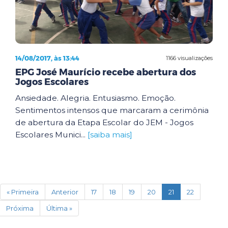
14/08/2017, às 13:44
1166 visualizações
EPG José Maurício recebe abertura dos
Jogos Escolares
Ansiedade. Alegria. Entusiasmo. Emoção.
Sentimentos intensos que marcaram a cerimônia
de abertura da Etapa Escolar do JEM - Jogos
Escolares Munici...
[saiba mais]
(current)
« Primeira
Anterior
17
18
19
20
21
22
Próxima
Última »