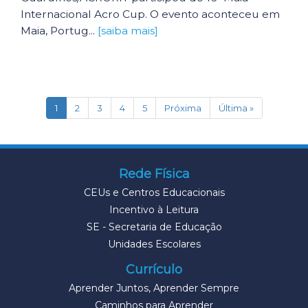
Internacional Acro Cup. O evento aconteceu em
Maia, Portug...
[saiba mais]
(current)
1
2
3
4
5
Próxima
Última »
Rede Física
CEUs e Centros Educacionais
Incentivo à Leitura
SE - Secretaria de Educação
Unidades Escolares
Currículo
Aprender Juntos, Aprender Sempre
Caminhos para Aprender