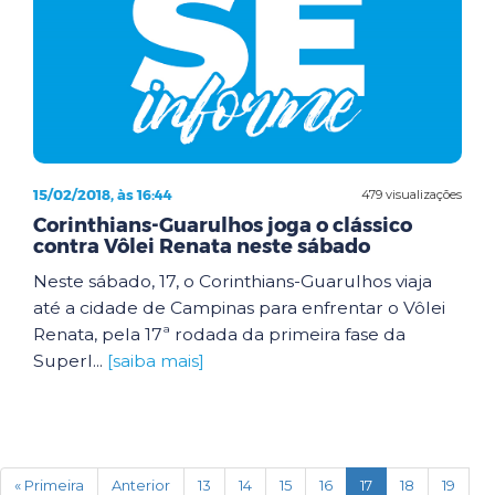
15/02/2018, às 16:44
479 visualizações
Corinthians-Guarulhos joga o clássico
contra Vôlei Renata neste sábado
Neste sábado, 17, o Corinthians-Guarulhos viaja
até a cidade de Campinas para enfrentar o Vôlei
Renata, pela 17ª rodada da primeira fase da
Superl...
[saiba mais]
(current)
« Primeira
Anterior
13
14
15
16
17
18
19