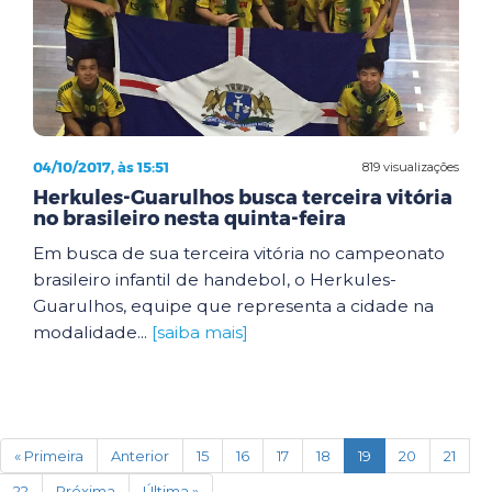
04/10/2017, às 15:51
819 visualizações
Herkules-Guarulhos busca terceira vitória
no brasileiro nesta quinta-feira
Em busca de sua terceira vitória no campeonato
brasileiro infantil de handebol, o Herkules-
Guarulhos, equipe que representa a cidade na
modalidade...
[saiba mais]
(current)
« Primeira
Anterior
15
16
17
18
19
20
21
22
Próxima
Última »