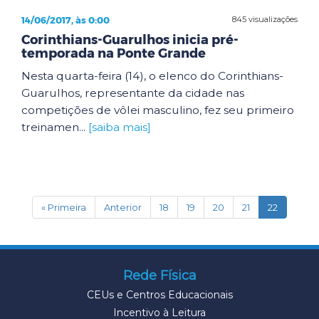
14/06/2017, às 0:00
845 visualizações
Corinthians-Guarulhos inicia pré-
temporada na Ponte Grande
Nesta quarta-feira (14), o elenco do Corinthians-
Guarulhos, representante da cidade nas
competições de vôlei masculino, fez seu primeiro
treinamen...
[saiba mais]
(current)
« Primeira
Anterior
18
19
20
21
22
Rede Física
CEUs e Centros Educacionais
Incentivo à Leitura