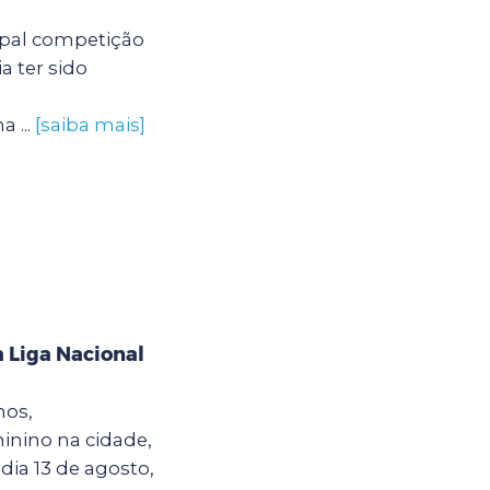
ipal competição
a ter sido
 ...
[saiba mais]
 Liga Nacional
hos,
inino na cidade,
dia 13 de agosto,