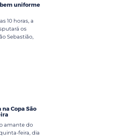
cebem uniforme
das 10 horas, a
sputará os
ão Sebastião,
a na Copa São
ira
o amante do
uinta-feira, dia