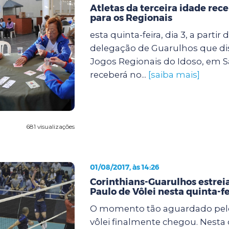
Atletas da terceira idade re
para os Regionais
esta quinta-feira, dia 3, a partir 
delegação de Guarulhos que di
Jogos Regionais do Idoso, em S
receberá no...
[saiba mais]
681 visualizações
01/08/2017, às 14:26
Corinthians-Guarulhos estrei
Paulo de Vôlei nesta quinta-fe
O momento tão aguardado pel
vôlei finalmente chegou. Nesta q