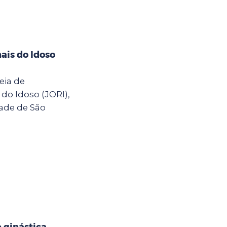
ais do Idoso
eia de
do Idoso (JORI),
dade de São
e ginástica