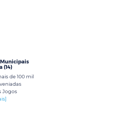
 Municipais
 (14)
mais de 100 mil
nveniadas
s Jogos
is]