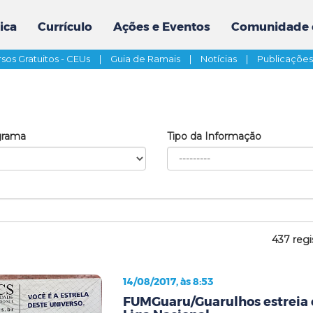
ica
Currículo
Ações e Eventos
Comunidade 
sos Gratuitos - CEUs
|
Guia de Ramais
|
Notícias
|
Publicaçõe
grama
Tipo da Informação
437 regi
14/08/2017, às 8:53
FUMGuaru/Guarulhos estreia 