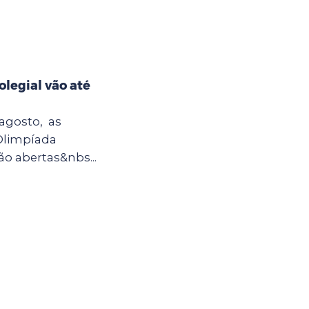
olegial vão até
 agosto, as
 Olimpíada
o abertas&nbs...