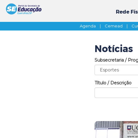
Rede Fís
Agenda
|
Cemead
|
Cur
Notícias
Subsecretaria / Pro
Título / Descrição