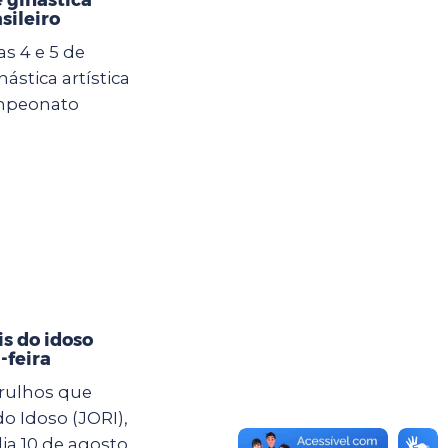
asileiro
s 4 e 5 de
ástica artística
ampeonato
s do idoso
-feira
arulhos que
o Idoso (JORI),
a 10 de agosto,