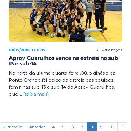
10/05/2019, às 11:05
562 visualizações
Aprov-Guarulhos vence na estreia no sub-
13 e sub-14
Na noite da última quarta-feira ,08, o ginásio da
Ponte Grande foi palco da estreia das equipes
femininas sub-13 e sub-14 da Aprov-Guarulhos,
que ...
[saiba mais]
(current)
« Primeira
Anterior
4
5
6
7
8
9
10
11