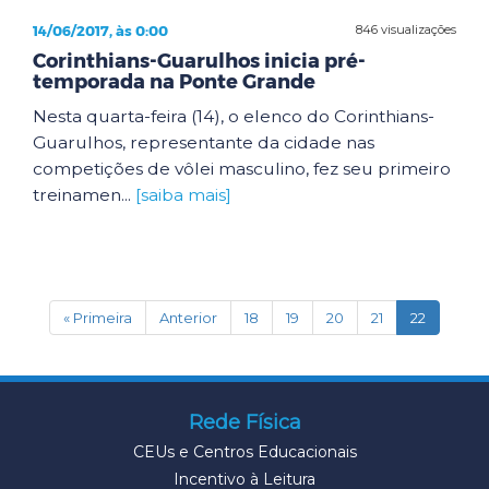
14/06/2017, às 0:00
846 visualizações
Corinthians-Guarulhos inicia pré-
temporada na Ponte Grande
Nesta quarta-feira (14), o elenco do Corinthians-
Guarulhos, representante da cidade nas
competições de vôlei masculino, fez seu primeiro
treinamen...
[saiba mais]
(current)
« Primeira
Anterior
18
19
20
21
22
Rede Física
CEUs e Centros Educacionais
Incentivo à Leitura