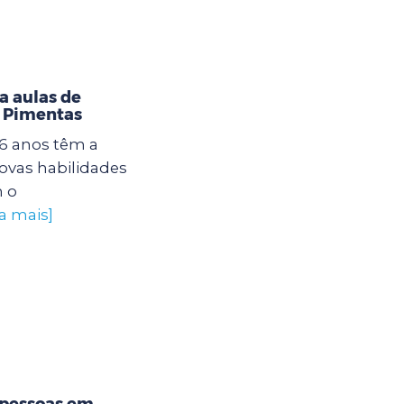
a aulas de
U Pimentas
16 anos têm a
ovas habilidades
 o
a mais]
 pessoas em