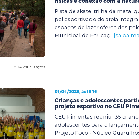
físicas e conexão com a natur
Pista de skate, trilha da mata, 
poliesportivas e de areia integr
espaços de lazer oferecidos pel
Municipal de Educaç...
[saiba ma
804 visualizações
01/04/2026, às 15:16
Crianças e adolescentes part
projeto esportivo no CEU Pim
CEU Pimentas reuniu 135 crianç
adolescentes para o lançamento
Projeto Foco - Núcleo Guarulho