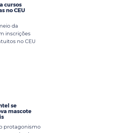
ra cursos
as no CEU
meio da
m inscrições
atuitos no CEU
tel se
ova mascote
is
 e o protagonismo