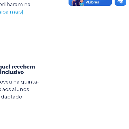
brilharam na
aiba mais]
iguel recebem
inclusivo
oveu na quinta-
s aos alunos
 adaptado