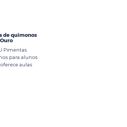
a de quimonos
 Ouro
CEU Pimentas
nos para alunos
oferece aulas