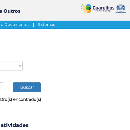
e Outros
s e Documentos
|
Sistemas
stro(s) encontrado(s)
 atividades