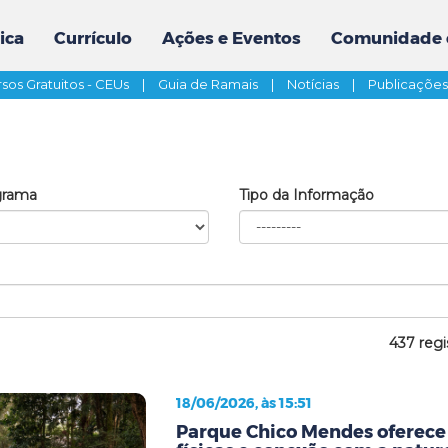
ica
Currículo
Ações e Eventos
Comunidade 
sos Gratuitos - CEUs
|
Guia de Ramais
|
Notícias
|
Publicaçõe
grama
Tipo da Informação
437 regi
18/06/2026, às 15:51
Parque Chico Mendes oferece