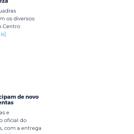
eza
quadras
am os diversos
o Centro
is]
icipam de novo
entas
as e
 oficial do
s, com a entrega