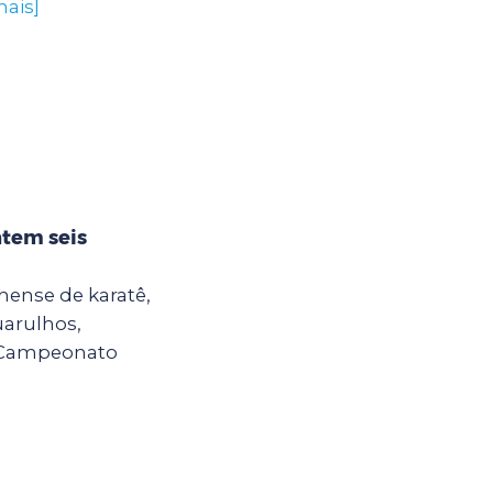
mais]
ntem seis
hense de karatê,
uarulhos,
o Campeonato