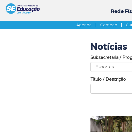
Rede Fís
Agenda
|
Cemead
|
Cur
Notícias
Subsecretaria / Pro
Título / Descrição