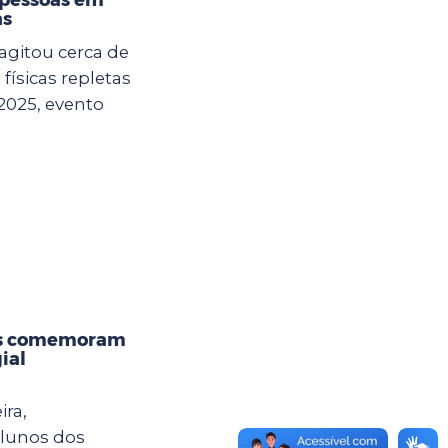
as
agitou cerca de
físicas repletas
2025, evento
os comemoram
ial
ira,
alunos dos