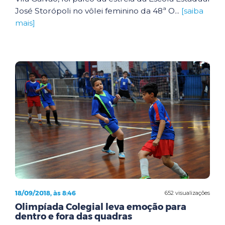
José Storópoli no vôlei feminino da 48ª O...
[saiba
mais]
18/09/2018, às 8:46
652 visualizações
Olimpíada Colegial leva emoção para
dentro e fora das quadras