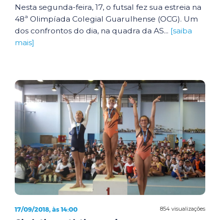
Nesta segunda-feira, 17, o futsal fez sua estreia na
48ª Olimpíada Colegial Guarulhense (OCG). Um
dos confrontos do dia, na quadra da AS...
[saiba
mais]
17/09/2018, às 14:00
854 visualizações