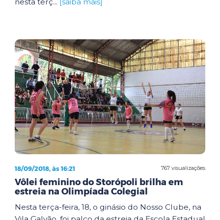
nesta terç...
[saiba mais]
18/09/2018, às 16:21
767 visualizações
Vôlei feminino do Storópoli brilha em
estreia na Olimpíada Colegial
Nesta terça-feira, 18, o ginásio do Nosso Clube, na
Vila Galvão, foi palco da estreia da Escola Estadual