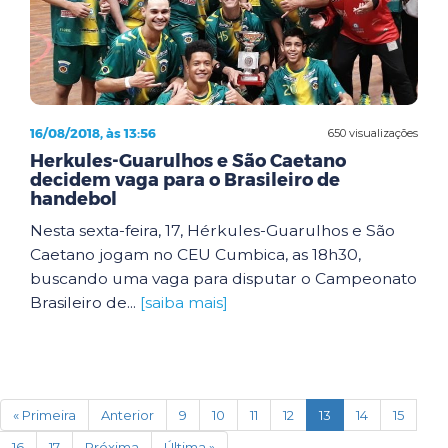
16/08/2018, às 13:56
650 visualizações
Herkules-Guarulhos e São Caetano
decidem vaga para o Brasileiro de
handebol
Nesta sexta-feira, 17, Hérkules-Guarulhos e São
Caetano jogam no CEU Cumbica, as 18h30,
buscando uma vaga para disputar o Campeonato
Brasileiro de...
[saiba mais]
(current)
« Primeira
Anterior
9
10
11
12
13
14
15
16
17
Próxima
Última »