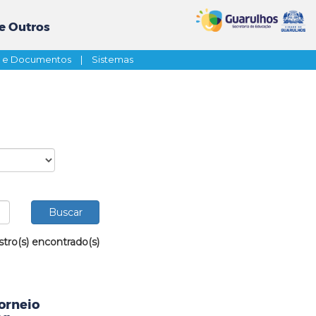
e Outros
s e Documentos
|
Sistemas
stro(s) encontrado(s)
orneio