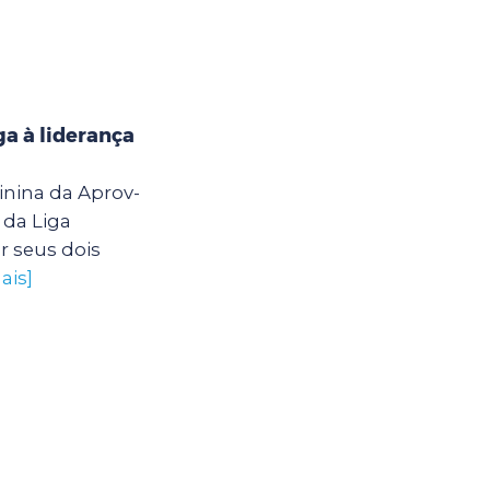
a à liderança
inina da Aprov-
 da Liga
r seus dois
ais]