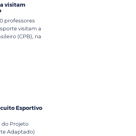
a visitam
o
00 professores
sporte visitam a
ileiro (CPB), na
cuito Esportivo
s do Projeto
rte Adaptado)