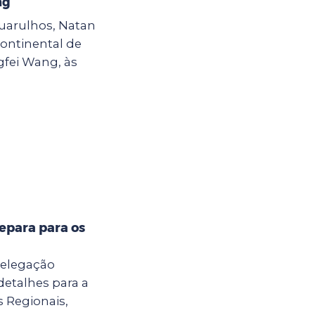
ng
Guarulhos, Natan
continental de
gfei Wang, às
epara para os
delegação
detalhes para a
s Regionais,