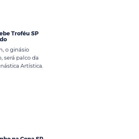
cebe Troféu SP
ado
h, o ginásio
o, será palco da
ástica Artística.
nho na Copa SP