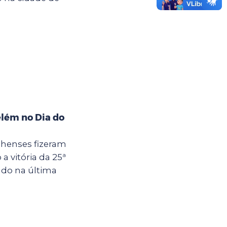
elém no Dia do
lhenses fizeram
a vitória da 25ª
zado na última