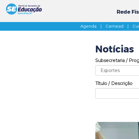
Rede Fís
Agenda
|
Cemead
|
Cur
Notícias
Subsecretaria / Pro
Título / Descrição