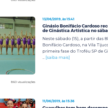
13/06/2019, às 15:41
Ginásio Bonifácio Cardoso re
de Ginástica Artística no sáb
Neste sábado (15), a partir das 8
Bonifácio Cardoso, na Vila Tijuc
primeira fase do Troféu SP de Gin
...
[saiba mais]
860 visualizações
11/06/2019, às 15:36
Guarulhos tem bom desempe