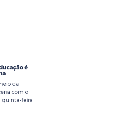
Educação é
ha
meio da
eria com o
 quinta-feira