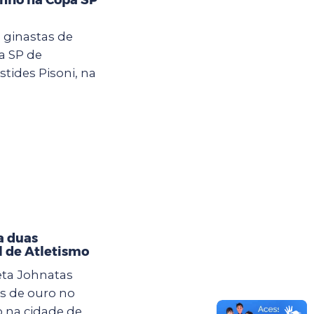
 ginastas de
a SP de
stides Pisoni, na
a duas
l de Atletismo
eta Johnatas
s de ouro no
o na cidade de