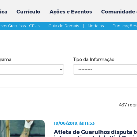
ica
Currículo
Ações e Eventos
Comunidade 
sos Gratuitos - CEUs
|
Guia de Ramais
|
Notícias
|
Publicaçõe
grama
Tipo da Informação
437 regi
19/06/2019, às 11:53
Atleta de Guarulhos disputa t