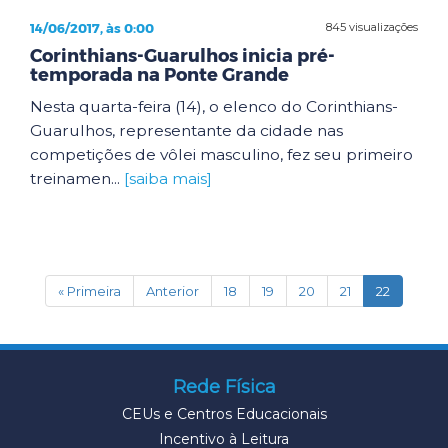
14/06/2017, às 0:00
845 visualizações
Corinthians-Guarulhos inicia pré-
temporada na Ponte Grande
Nesta quarta-feira (14), o elenco do Corinthians-
Guarulhos, representante da cidade nas
competições de vôlei masculino, fez seu primeiro
treinamen...
[saiba mais]
(current)
« Primeira
Anterior
18
19
20
21
22
Rede Física
CEUs e Centros Educacionais
Incentivo à Leitura