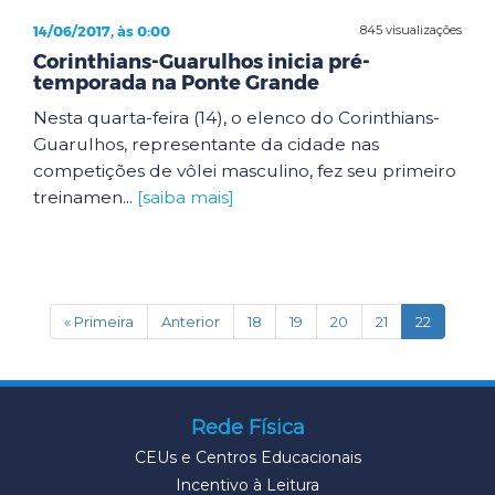
14/06/2017, às 0:00
845 visualizações
Corinthians-Guarulhos inicia pré-
temporada na Ponte Grande
Nesta quarta-feira (14), o elenco do Corinthians-
Guarulhos, representante da cidade nas
competições de vôlei masculino, fez seu primeiro
treinamen...
[saiba mais]
(current)
« Primeira
Anterior
18
19
20
21
22
Rede Física
CEUs e Centros Educacionais
Incentivo à Leitura