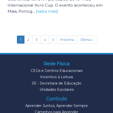
Internacional Acro Cup. O evento aconteceu em
Maia, Portug...
[saiba mais]
(current)
1
2
3
4
5
Próxima
Última »
Rede Física
CEUs e Centros Educacionais
Incentivo à Leitura
SE - Secretaria de Educação
Unidades Escolares
Currículo
Aprender Juntos, Aprender Sempre
Caminhos para Aprender