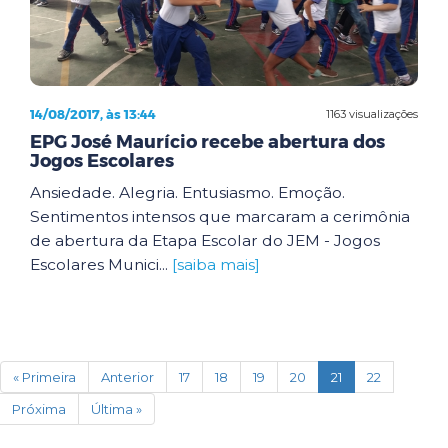
14/08/2017, às 13:44
1163 visualizações
EPG José Maurício recebe abertura dos
Jogos Escolares
Ansiedade. Alegria. Entusiasmo. Emoção.
Sentimentos intensos que marcaram a cerimônia
de abertura da Etapa Escolar do JEM - Jogos
Escolares Munici...
[saiba mais]
(current)
« Primeira
Anterior
17
18
19
20
21
22
Próxima
Última »