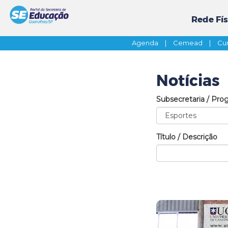
Rede Fís
Agenda
|
Cemead
|
Cur
Notícias
Subsecretaria / Pro
Título / Descrição