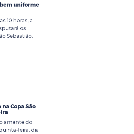
cebem uniforme
das 10 horas, a
sputará os
ão Sebastião,
a na Copa São
ira
o amante do
uinta-feira, dia