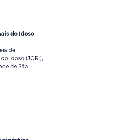
ais do Idoso
eia de
do Idoso (JORI),
dade de São
e ginástica