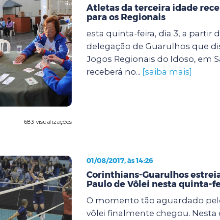
Atletas da terceira idade re
para os Regionais
esta quinta-feira, dia 3, a partir 
delegação de Guarulhos que di
Jogos Regionais do Idoso, em S
receberá no...
[saiba mais]
683 visualizações
01/08/2017, às 14:26
Corinthians-Guarulhos estrei
Paulo de Vôlei nesta quinta-fe
O momento tão aguardado pel
vôlei finalmente chegou. Nesta q