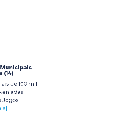
 Municipais
 (14)
mais de 100 mil
nveniadas
s Jogos
is]