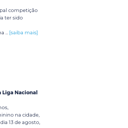
ipal competição
a ter sido
 ...
[saiba mais]
 Liga Nacional
hos,
inino na cidade,
dia 13 de agosto,