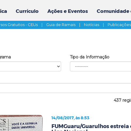
ica
Currículo
Ações e Eventos
Comunidade 
sos Gratuitos - CEUs
|
Guia de Ramais
|
Notícias
|
Publicaçõe
grama
Tipo da Informação
437 regi
14/08/2017, às 8:53
FUMGuaru/Guarulhos estreia 