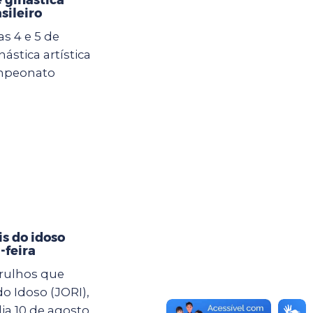
asileiro
s 4 e 5 de
ástica artística
ampeonato
s do idoso
-feira
arulhos que
o Idoso (JORI),
a 10 de agosto,