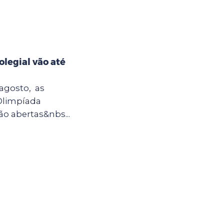
olegial vão até
 agosto, as
 Olimpíada
o abertas&nbs...