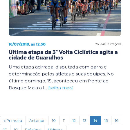
16/07/2018, às 12:50
765 visualizações
Última etapa da 3ª Volta Ciclística agita a
cidade de Guarulhos
Uma etapa acirrada, disputada com garra e
determinação pelos atletas e suas equipes. No
último domingo, 15, aconteceu em frente ao
Bosque Maia a l...
[saiba mais]
(current)
« Primeira
Anterior
10
11
12
13
14
15
16
17
18
Próxima
Última »