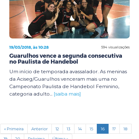
19/03/2018, às 10:28
594 visualizações
Guarulhos vence a segunda consecutiva
no Paulista de Handebol
Um início de temporada avassalador. As meninas
da Aciseg/Guarulhos venceram mais uma no
Campeonato Paulista de Handebol Feminino,
categoria adulto...
[saiba mais]
(current)
« Primeira
Anterior
12
13
14
15
16
17
18
19
20
Próxima
Última »