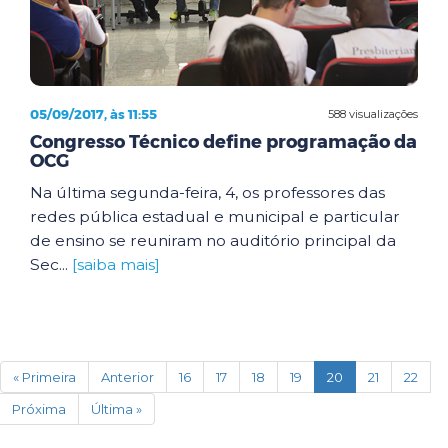
05/09/2017, às 11:55
588 visualizações
Congresso Técnico define programação da
OCG
Na última segunda-feira, 4, os professores das
redes pública estadual e municipal e particular
de ensino se reuniram no auditório principal da
Sec...
[saiba mais]
(current)
« Primeira
Anterior
16
17
18
19
20
21
22
Próxima
Última »