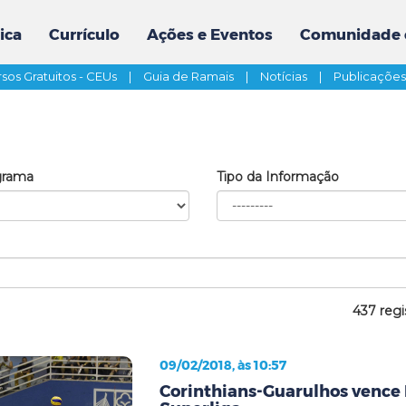
ica
Currículo
Ações e Eventos
Comunidade 
sos Gratuitos - CEUs
|
Guia de Ramais
|
Notícias
|
Publicaçõe
grama
Tipo da Informação
437 regi
09/02/2018, às 10:57
Corinthians-Guarulhos vence