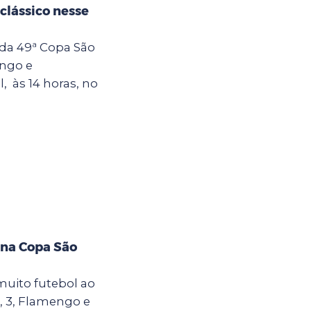
clássico nesse
 da 49ª Copa São
engo e
, às 14 horas, no
 na Copa São
muito futebol ao
, 3, Flamengo e