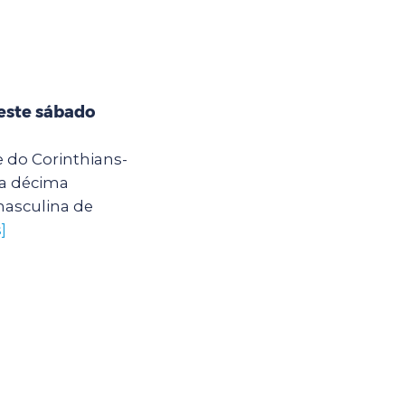
este sábado
e do Corinthians-
la décima
asculina de
]