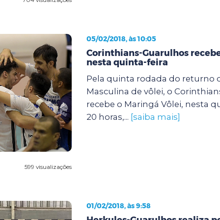
05/02/2018, às 10:05
Corinthians-Guarulhos receb
nesta quinta-feira
Pela quinta rodada do returno 
Masculina de vôlei, o Corinthia
recebe o Maringá Vôlei, nesta qui
20 horas,...
[saiba mais]
599 visualizações
01/02/2018, às 9:58
Herkules-Guarulhos realiza p