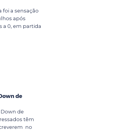
a foi a sensação
ulhos após
s a 0, em partida
 Down de
a Down de
teressados têm
nscreverem no