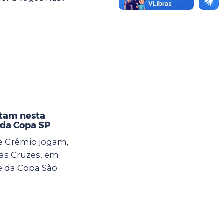
ntam nesta
 da Copa SP
s e Grêmio jogam,
das Cruzes, em
se da Copa São