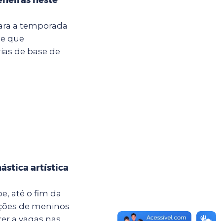
para a temporada
me que
ias de base de
ástica artística
e, até o fim da
rições de meninos
 a vagas nas...