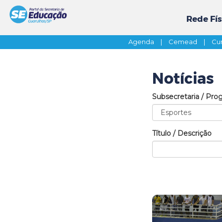
Rede Fís
Agenda
|
Cemead
|
Cur
Notícias
Subsecretaria / Pro
Título / Descrição