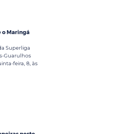
e o Maringá
da Superliga
ns-Guarulhos
nta-feira, 8, às
eneiras neste