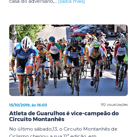
casa do adversário,...
[saiba mais]
15/10/2019, às 16:03
912 visualizações
Atleta de Guarulhos é vice-campeão do
Circuito Montanhês
No último sábado,13, o Circuito Montanhês de
Ciclismo chegou a sua 11ª edição, em