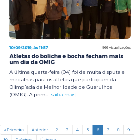
10/09/2019, às 11:57
866 visualizações
Atletas do boliche e bocha fecham mais
um dia da OMIG
A última quarta-feira (04) foi de muita disputa e
medalhas para os atletas que participam da
Olimpíada da Melhor Idade de Guarulhos
(OMIG). A prim...
[saiba mais]
(current)
« Primeira
Anterior
2
3
4
5
6
7
8
9
10
Próxima
Última »