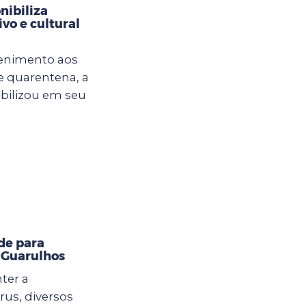
nibiliza
vo e cultural
tenimento aos
e quarentena, a
ibilizou em seu
de para
m Guarulhos
ter a
us, diversos