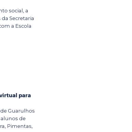
o social, a
 da Secretaria
 com a Escola
virtual para
a de Guarulhos
a alunos de
ra, Pimentas,