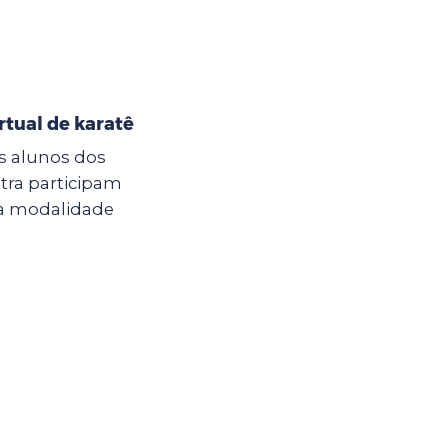
irtual de karatê
os alunos dos
tra participam
 na modalidade