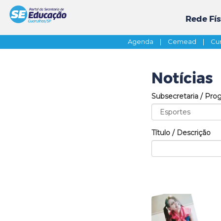
Rede Fís
Agenda
|
Cemead
|
Cur
Notícias
Subsecretaria / Pro
Título / Descrição