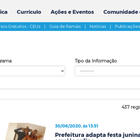
ica
Currículo
Ações e Eventos
Comunidade 
sos Gratuitos - CEUs
|
Guia de Ramais
|
Notícias
|
Publicaçõe
grama
Tipo da Informação
437 regi
30/06/2020, às 13:51
Prefeitura adapta festa junina