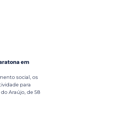
maratona em
ento social, os
tividade para
 do Araújo, de 58