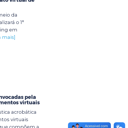
meio da
lizará o 1°
xing em
a mais]
nvocadas pela
amentos virtuais
tica acrobática
tos virtuais
s que compõem a