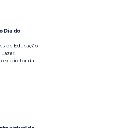
o Dia do
ores de Educação
 Lazer,
ex-diretor da
to virtual de