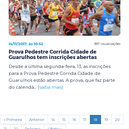
14/11/2017, às 10:52
897 visualizações
Prova Pedestre Corrida Cidade de
Guarulhos tem inscrições abertas
Desde a última segunda-feira, 13, as inscrições
para a Prova Pedestre Corrida Cidade de
Guarulhos estão abertas. A prova, que faz parte
do calendá...
[saiba mais]
(current)
« Primeira
Anterior
14
15
16
17
18
19
20
21
22
Próxima
Última »