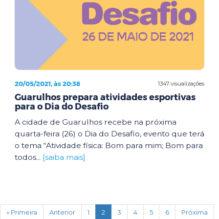
20/05/2021, às 20:38
1347 visualizações
Guarulhos prepara atividades esportivas
para o Dia do Desafio
A cidade de Guarulhos recebe na próxima
quarta-feira (26) o Dia do Desafio, evento que terá
o tema “Atividade física: Bom para mim; Bom para
todos...
[saiba mais]
(current)
« Primeira
Anterior
1
2
3
4
5
6
Próxima