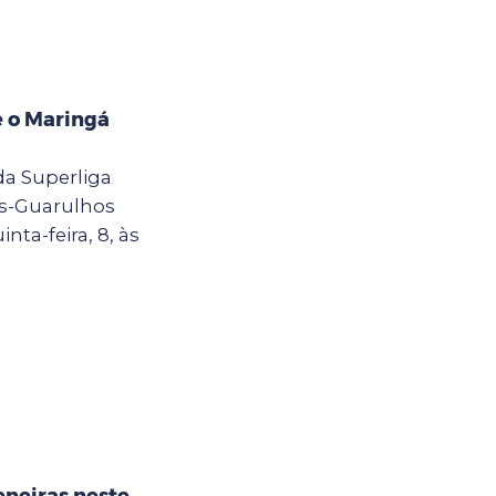
e o Maringá
da Superliga
ns-Guarulhos
nta-feira, 8, às
eneiras neste