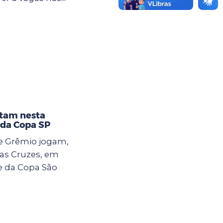
ntam nesta
 da Copa SP
s e Grêmio jogam,
das Cruzes, em
se da Copa São