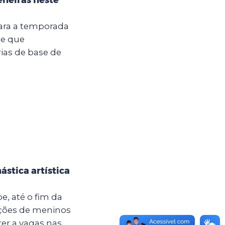
para a temporada
me que
ias de base de
ástica artística
e, até o fim da
rições de meninos
 a vagas nas...