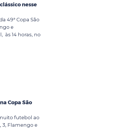
clássico nesse
 da 49ª Copa São
engo e
, às 14 horas, no
 na Copa São
muito futebol ao
, 3, Flamengo e