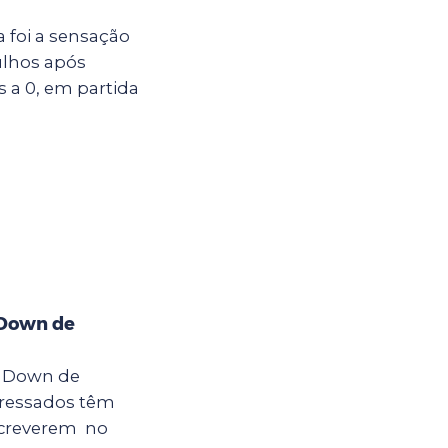
a foi a sensação
ulhos após
s a 0, em partida
 Down de
a Down de
teressados têm
nscreverem no