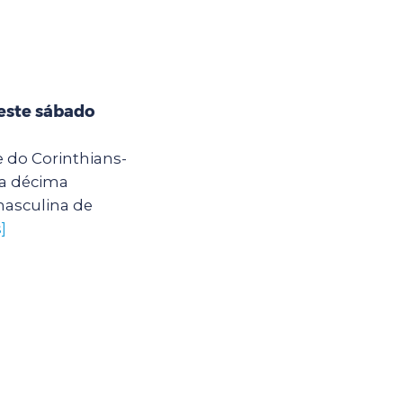
este sábado
e do Corinthians-
la décima
asculina de
]