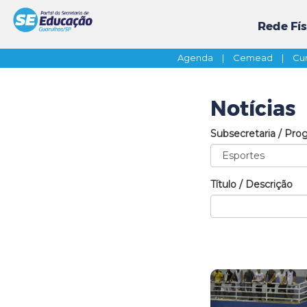
Rede Fís
Agenda
|
Cemead
|
Cur
Notícias
Subsecretaria / Pro
Título / Descrição