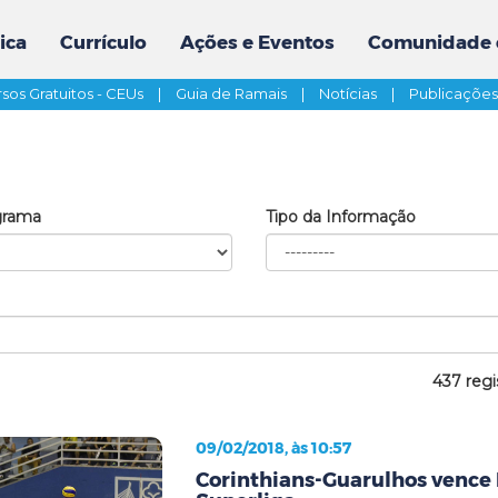
ica
Currículo
Ações e Eventos
Comunidade 
sos Gratuitos - CEUs
|
Guia de Ramais
|
Notícias
|
Publicaçõe
grama
Tipo da Informação
437 regi
09/02/2018, às 10:57
Corinthians-Guarulhos vence