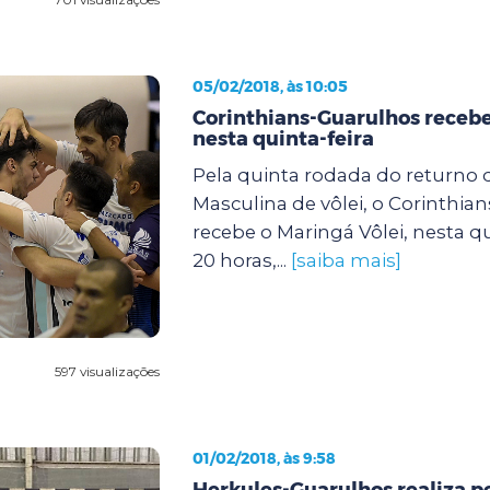
05/02/2018, às 10:05
Corinthians-Guarulhos receb
nesta quinta-feira
Pela quinta rodada do returno 
Masculina de vôlei, o Corinthia
recebe o Maringá Vôlei, nesta qui
20 horas,...
[saiba mais]
597 visualizações
01/02/2018, às 9:58
Herkules-Guarulhos realiza p