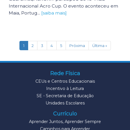
Internacional Acro Cup. O evento aconteceu em
Maia, Portug...
[saiba mais]
(current)
1
2
3
4
5
Próxima
Última »
Rede Física
CEUs e Centros Educacionais
Incentivo à Leitura
SE - Secretaria de Educação
Unidades Escolares
Currículo
Aprender Juntos, Aprender Sempre
Caminhos para Aprender