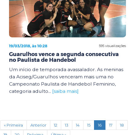
19/03/2018, às 10:28
595 visualizações
Guarulhos vence a segunda consecutiva
no Paulista de Handebol
Um início de temporada avassalador. As meninas
da Aciseg/Guarulhos venceram mais uma no
Campeonato Paulista de Handebol Feminino,
categoria adulto...
[saiba mais]
(current)
« Primeira
Anterior
12
13
14
15
16
17
18
19
20
Próxima
Última »