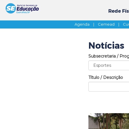
Rede Fís
Agenda
|
Cemead
|
Cur
Notícias
Subsecretaria / Pro
Título / Descrição