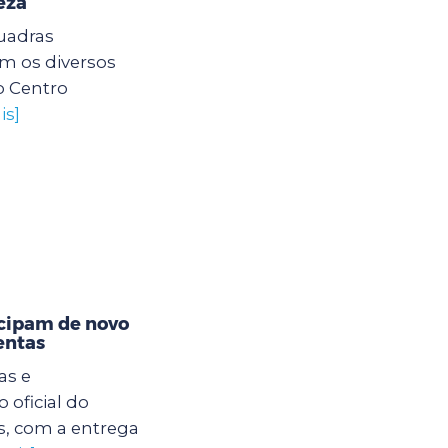
eza
quadras
am os diversos
o Centro
is]
icipam de novo
entas
as e
 oficial do
s, com a entrega