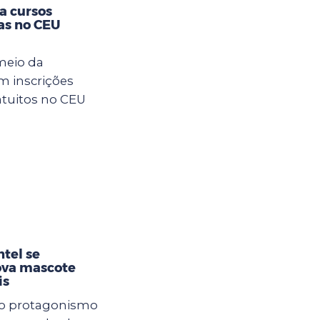
ra cursos
as no CEU
meio da
m inscrições
atuitos no CEU
tel se
ova mascote
is
 e o protagonismo