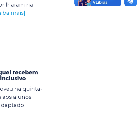
brilharam na
aiba mais]
iguel recebem
inclusivo
oveu na quinta-
s aos alunos
 adaptado