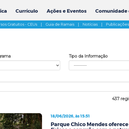
ica
Currículo
Ações e Eventos
Comunidade 
sos Gratuitos - CEUs
|
Guia de Ramais
|
Notícias
|
Publicaçõe
grama
Tipo da Informação
437 regi
18/06/2026, às 15:51
Parque Chico Mendes oferece