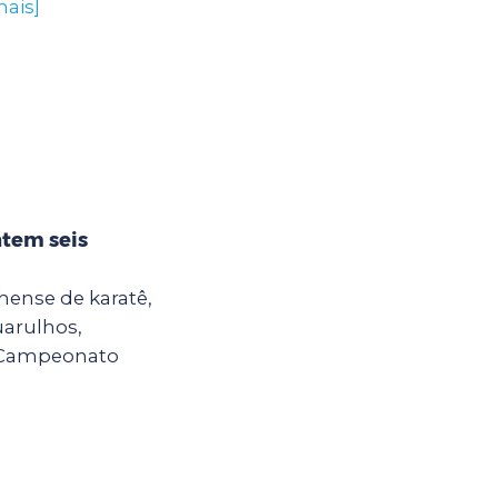
mais]
ntem seis
hense de karatê,
uarulhos,
o Campeonato