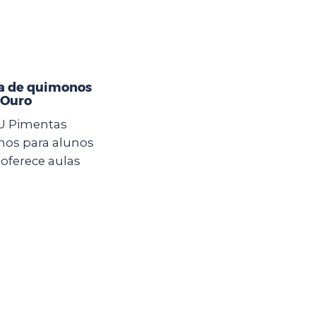
a de quimonos
 Ouro
CEU Pimentas
nos para alunos
oferece aulas