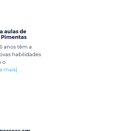
a aulas de
U Pimentas
16 anos têm a
ovas habilidades
 o
a mais]
 pessoas em