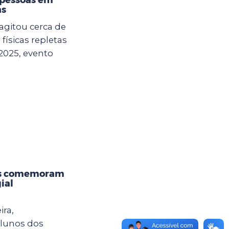
as
agitou cerca de
físicas repletas
2025, evento
os comemoram
ial
ira,
alunos dos