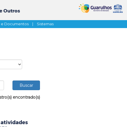
e Outros
s e Documentos
|
Sistemas
stro(s) encontrado(s)
 atividades