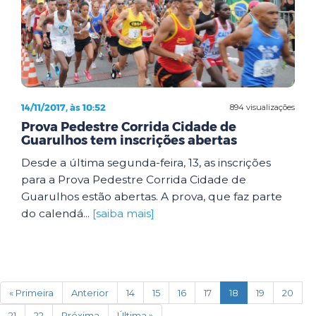
14/11/2017, às 10:52
894 visualizações
Prova Pedestre Corrida Cidade de
Guarulhos tem inscrições abertas
Desde a última segunda-feira, 13, as inscrições
para a Prova Pedestre Corrida Cidade de
Guarulhos estão abertas. A prova, que faz parte
do calendá...
[saiba mais]
(current)
« Primeira
Anterior
14
15
16
17
18
19
20
21
22
Próxima
Última »