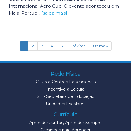
Internacional Acro Cup. O evento aconteceu em
Maia, Portug...
[saiba mais]
(current)
1
2
3
4
5
Próxima
Última »
Rede Física
CEUs e Centros Educacionais
Incentivo à Leitura
SE - Secretaria de Educação
Unidades Escolares
Currículo
Aprender Juntos, Aprender Sempre
Caminhos para Aprender