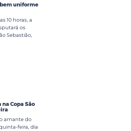
cebem uniforme
das 10 horas, a
sputará os
ão Sebastião,
a na Copa São
ira
o amante do
uinta-feira, dia