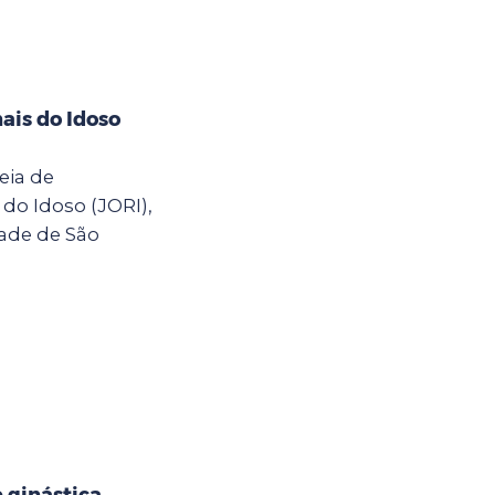
ais do Idoso
eia de
do Idoso (JORI),
dade de São
e ginástica