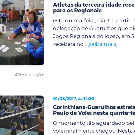
Atletas da terceira idade re
para os Regionais
esta quinta-feira, dia 3, a partir 
delegação de Guarulhos que di
Jogos Regionais do Idoso, em S
receberá no...
[saiba mais]
679 visualizações
01/08/2017, às 14:26
Corinthians-Guarulhos estrei
Paulo de Vôlei nesta quinta-fe
O momento tão aguardado pel
vôlei finalmente chegou. Nesta q