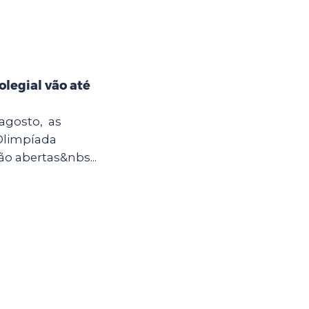
olegial vão até
 agosto, as
 Olimpíada
o abertas&nbs...