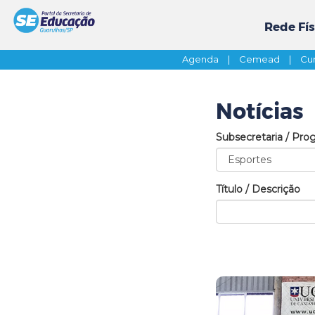
Rede Fís
Agenda
|
Cemead
|
Cur
Notícias
Subsecretaria / Pro
Título / Descrição