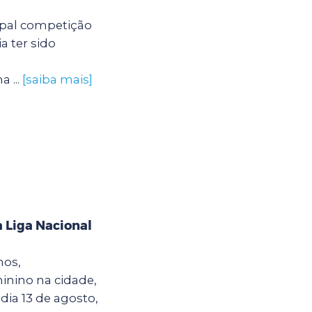
ipal competição
a ter sido
 ...
[saiba mais]
 Liga Nacional
hos,
inino na cidade,
dia 13 de agosto,