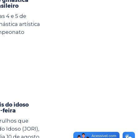
asileiro
s 4 e 5 de
ástica artística
ampeonato
s do idoso
-feira
arulhos que
o Idoso (JORI),
a 10 de agosto,