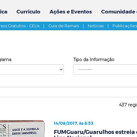
ica
Currículo
Ações e Eventos
Comunidade 
sos Gratuitos - CEUs
|
Guia de Ramais
|
Notícias
|
Publicaçõe
grama
Tipo da Informação
437 regi
14/08/2017, às 8:53
FUMGuaru/Guarulhos estreia 