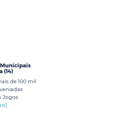
 Municipais
 (14)
mais de 100 mil
nveniadas
s Jogos
is]