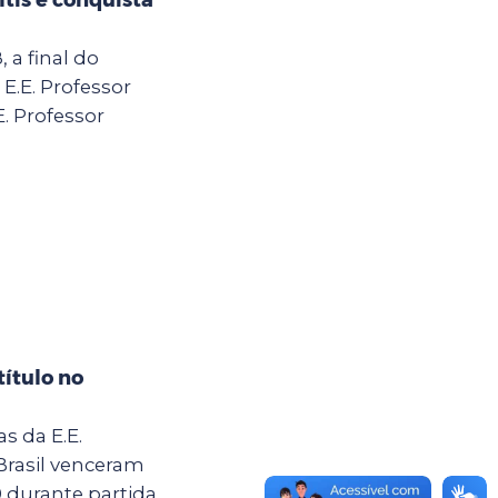
 a final do
 E.E. Professor
E. Professor
título no
s da E.E.
 Brasil venceram
 0 durante partida