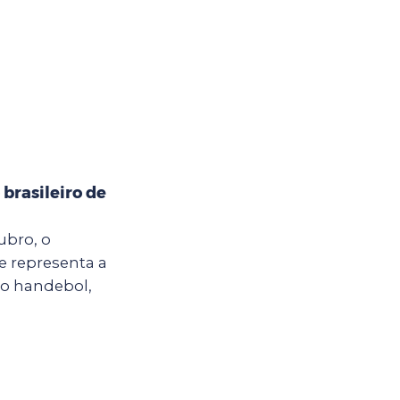
brasileiro de
ubro, o
e representa a
do handebol,