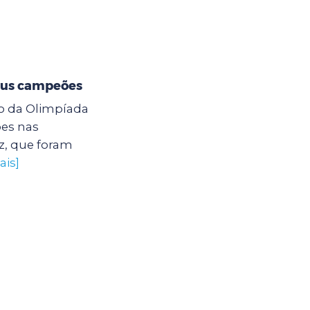
eus campeões
ção da Olimpíada
es nas
z, que foram
ais]