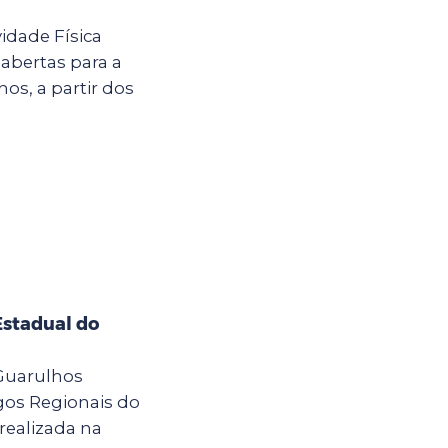
idade Física
abertas para a
os, a partir dos
Estadual do
 Guarulhos
ogos Regionais do
 realizada na