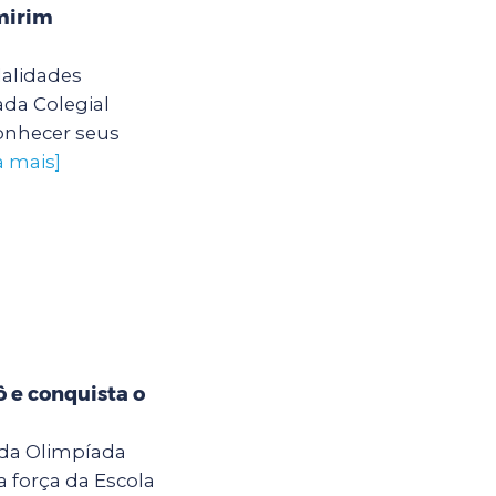
mirim
dalidades
ada Colegial
onhecer seus
a mais]
ô e conquista o
 da Olimpíada
 força da Escola