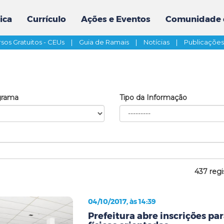
ica
Currículo
Ações e Eventos
Comunidade 
sos Gratuitos - CEUs
|
Guia de Ramais
|
Notícias
|
Publicaçõe
grama
Tipo da Informação
437 regi
04/10/2017, às 14:39
Prefeitura abre inscrições pa