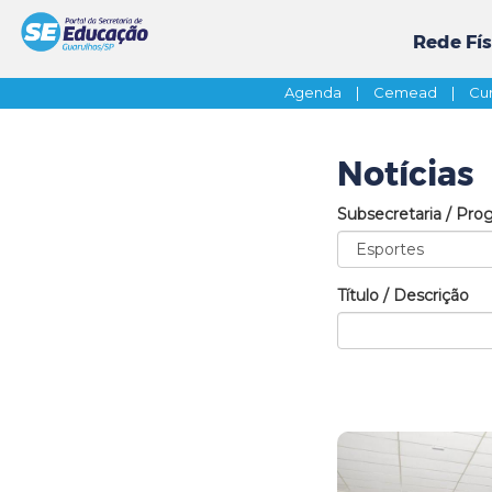
Rede Fís
Agenda
|
Cemead
|
Cur
Notícias
Subsecretaria / Pro
Título / Descrição