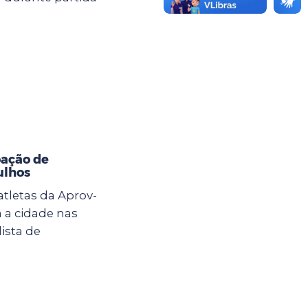
oação de
ulhos
atletas da Aprov-
 a cidade nas
ista de