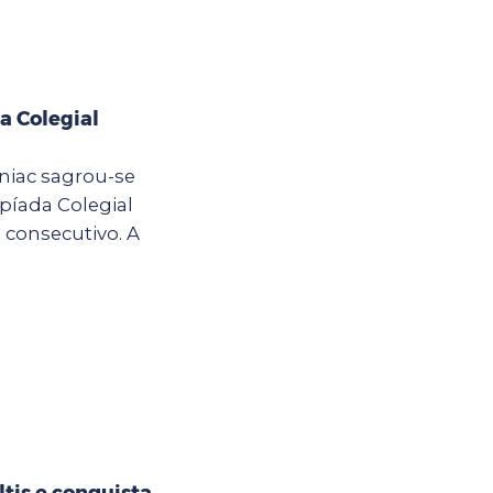
a Colegial
Eniac sagrou-se
píada Colegial
consecutivo. A
tis e conquista