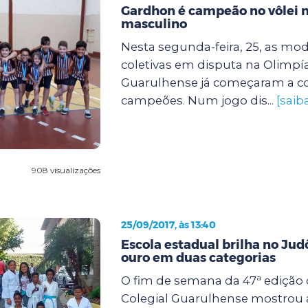
Gardhon é campeão no vôlei 
masculino
Nesta segunda-feira, 25, as mo
coletivas em disputa na Olimpí
Guarulhense já começaram a c
campeões. Num jogo dis...
[saib
908 visualizações
25/09/2017, às 13:40
Escola estadual brilha no Jud
ouro em duas categorias
O fim de semana da 47ª edição
Colegial Guarulhense mostrou a