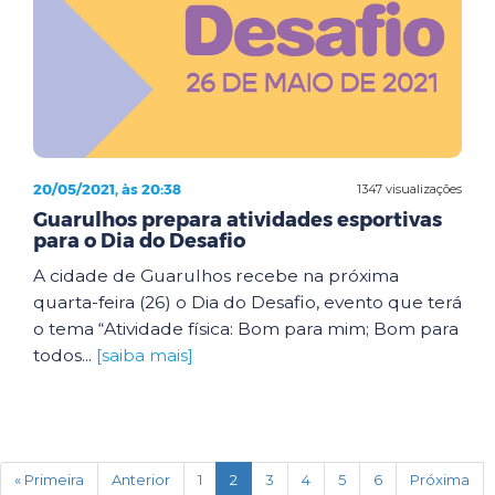
20/05/2021, às 20:38
1347 visualizações
Guarulhos prepara atividades esportivas
para o Dia do Desafio
A cidade de Guarulhos recebe na próxima
quarta-feira (26) o Dia do Desafio, evento que terá
o tema “Atividade física: Bom para mim; Bom para
todos...
[saiba mais]
(current)
« Primeira
Anterior
1
2
3
4
5
6
Próxima