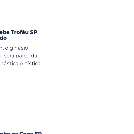
cebe Troféu SP
ado
h, o ginásio
o, será palco da
ástica Artística.
nho na Copa SP