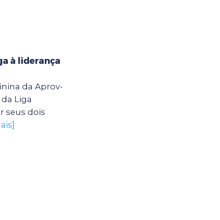
a à liderança
inina da Aprov-
 da Liga
r seus dois
ais]