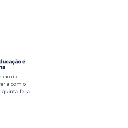
Educação é
ha
meio da
eria com o
 quinta-feira