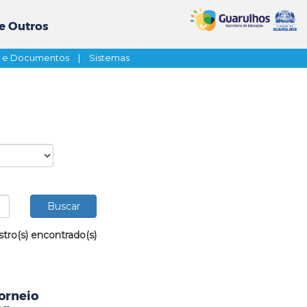
e Outros
s e Documentos
|
Sistemas
stro(s) encontrado(s)
orneio