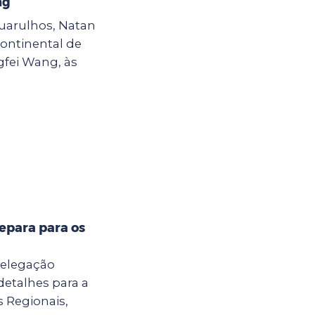
ng
Guarulhos, Natan
continental de
gfei Wang, às
epara para os
delegação
detalhes para a
s Regionais,