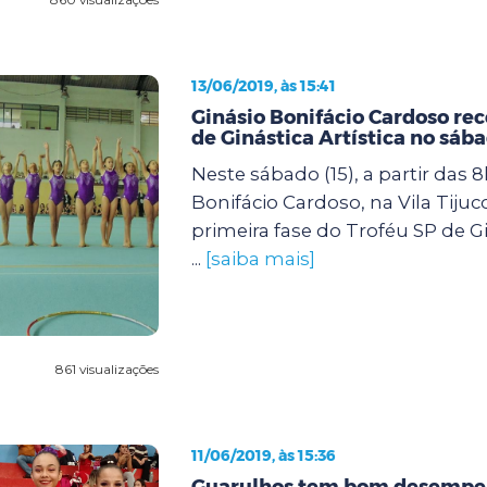
13/06/2019, às 15:41
Ginásio Bonifácio Cardoso re
de Ginástica Artística no sáb
Neste sábado (15), a partir das 8
Bonifácio Cardoso, na Vila Tijuc
primeira fase do Troféu SP de Gin
...
[saiba mais]
861 visualizações
11/06/2019, às 15:36
Guarulhos tem bom desempe