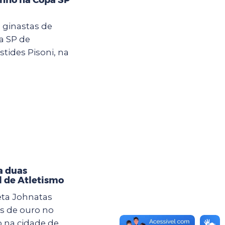
 ginastas de
a SP de
stides Pisoni, na
a duas
l de Atletismo
eta Johnatas
s de ouro no
o na cidade de