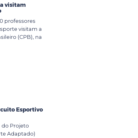
a visitam
o
00 professores
sporte visitam a
ileiro (CPB), na
cuito Esportivo
s do Projeto
rte Adaptado)