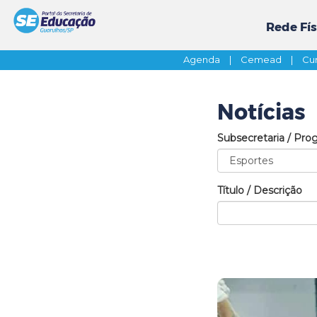
Rede Fís
Agenda
|
Cemead
|
Cur
Notícias
Subsecretaria / Pro
Título / Descrição