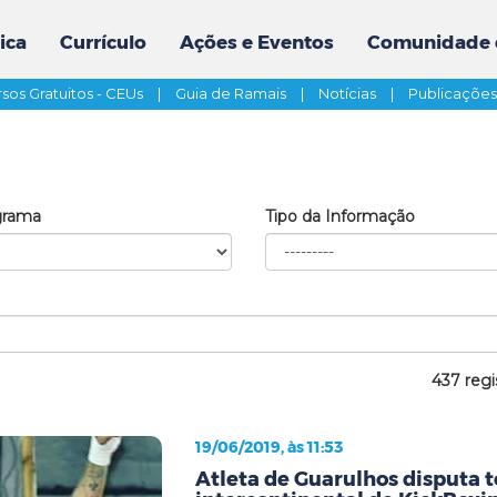
ica
Currículo
Ações e Eventos
Comunidade 
sos Gratuitos - CEUs
|
Guia de Ramais
|
Notícias
|
Publicaçõe
grama
Tipo da Informação
437 regi
19/06/2019, às 11:53
Atleta de Guarulhos disputa t