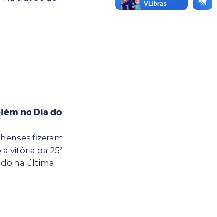
elém no Dia do
lhenses fizeram
a vitória da 25ª
zado na última