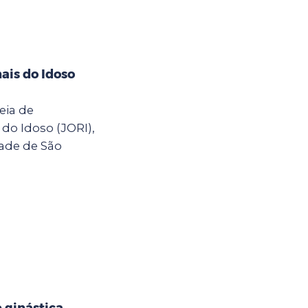
ais do Idoso
eia de
do Idoso (JORI),
dade de São
e ginástica