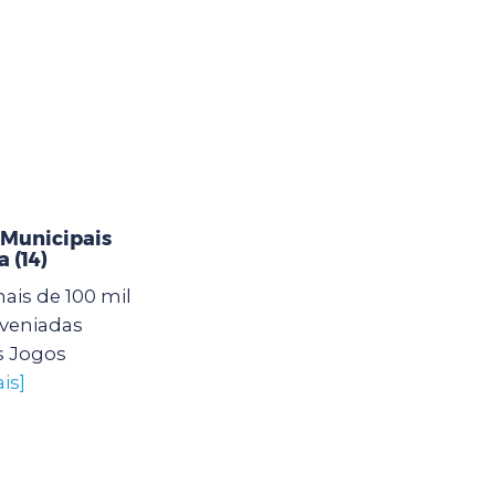
 Municipais
 (14)
mais de 100 mil
nveniadas
s Jogos
is]