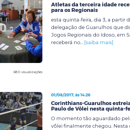
Atletas da terceira idade re
para os Regionais
esta quinta-feira, dia 3, a partir 
delegação de Guarulhos que di
Jogos Regionais do Idoso, em S
receberá no...
[saiba mais]
680 visualizações
01/08/2017, às 14:26
Corinthians-Guarulhos estrei
Paulo de Vôlei nesta quinta-fe
O momento tão aguardado pel
vôlei finalmente chegou. Nesta q