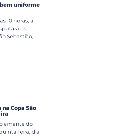
cebem uniforme
das 10 horas, a
sputará os
ão Sebastião,
a na Copa São
ira
o amante do
uinta-feira, dia