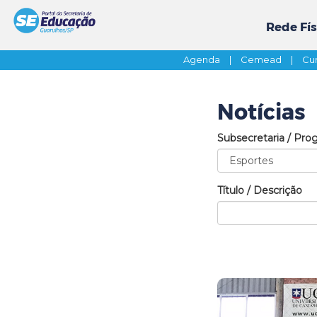
Rede Fís
Agenda
|
Cemead
|
Cur
Notícias
Subsecretaria / Pro
Título / Descrição