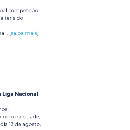
ipal competição
a ter sido
 ...
[saiba mais]
 Liga Nacional
hos,
inino na cidade,
dia 13 de agosto,