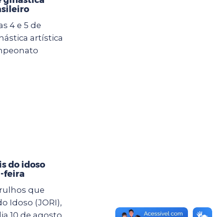
asileiro
s 4 e 5 de
ástica artística
ampeonato
s do idoso
-feira
arulhos que
o Idoso (JORI),
a 10 de agosto,