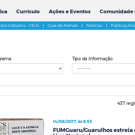
ica
Currículo
Ações e Eventos
Comunidade 
sos Gratuitos - CEUs
|
Guia de Ramais
|
Notícias
|
Publicaçõe
grama
Tipo da Informação
437 regi
14/08/2017, às 8:53
FUMGuaru/Guarulhos estreia 