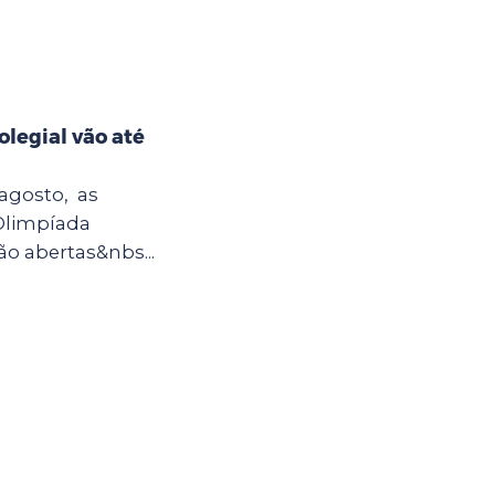
olegial vão até
 agosto, as
 Olimpíada
o abertas&nbs...