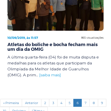
10/09/2019, às 11:57
865 visualizações
Atletas do boliche e bocha fecham mais
um dia da OMIG
A última quarta-feira (04) foi de muita disputa e
medalhas para os atletas que participam da
Olimpíada da Melhor Idade de Guarulhos
(OMIG). A prim...
[saiba mais]
(current)
« Primeira
Anterior
2
3
4
5
6
7
8
9
10
Próxima
Última »