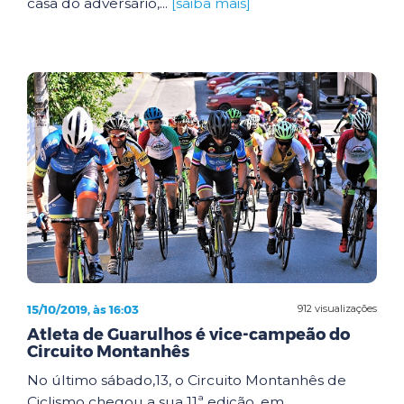
casa do adversário,...
[saiba mais]
15/10/2019, às 16:03
912 visualizações
Atleta de Guarulhos é vice-campeão do
Circuito Montanhês
No último sábado,13, o Circuito Montanhês de
Ciclismo chegou a sua 11ª edição, em