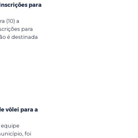
inscrições para
a (10) a
scrições para
ção é destinada
e vôlei para a
a equipe
nicípio, foi