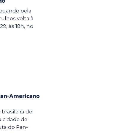
do
 jogando pela
rulhos volta à
9, às 18h, no
 Pan-Americano
 brasileira de
 cidade de
puta do Pan-