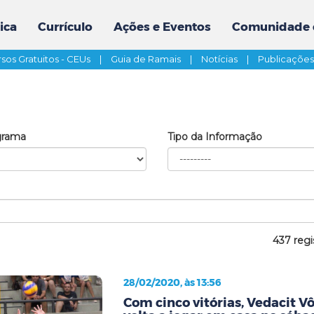
ica
Currículo
Ações e Eventos
Comunidade 
sos Gratuitos - CEUs
|
Guia de Ramais
|
Notícias
|
Publicaçõe
grama
Tipo da Informação
437 regi
28/02/2020, às 13:56
Com cinco vitórias, Vedacit V