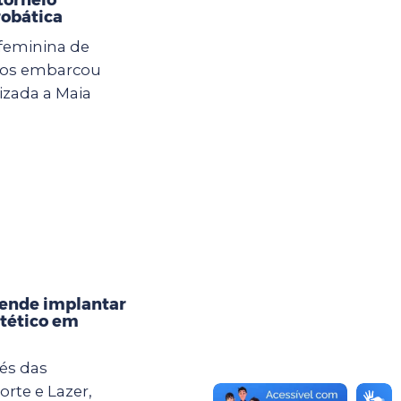
robática
 feminina de
lhos embarcou
izada a Maia
tende implantar
tético em
vés das
orte e Lazer,