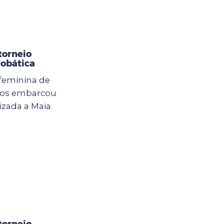
torneio
robática
 feminina de
lhos embarcou
izada a Maia
torneio