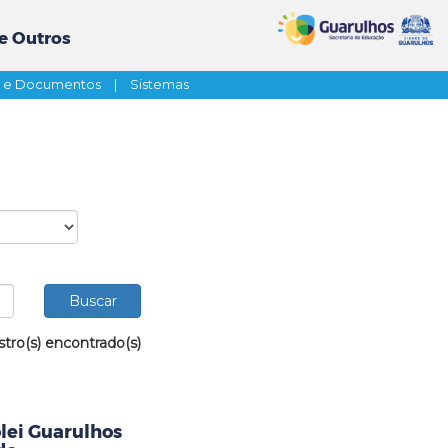
e Outros
s e Documentos
|
Sistemas
stro(s) encontrado(s)
ôlei Guarulhos