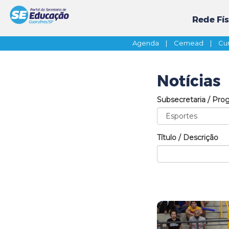
Rede Fís
Agenda
|
Cemead
|
Cur
Notícias
Subsecretaria / Pro
Título / Descrição