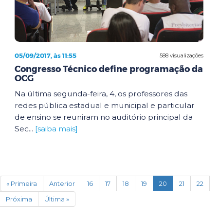
05/09/2017, às 11:55
588 visualizações
Congresso Técnico define programação da
OCG
Na última segunda-feira, 4, os professores das
redes pública estadual e municipal e particular
de ensino se reuniram no auditório principal da
Sec...
[saiba mais]
(current)
« Primeira
Anterior
16
17
18
19
20
21
22
Próxima
Última »