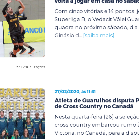
volta a jogar em casa no sába
Com cinco vitórias e 14 pontos,
Superliga B, o Vedacit Vôlei Gua
quadra no próximo sábado, dia 2
Ginásio d...
[saiba mais]
831 visualizações
27/02/2020, às 11:31
Atleta de Guarulhos disputa
de Cross Country no Canadá
Nesta quarta-feira (26) a seleção
cross country embarcou rumo à
Victoria, no Canadá, para a dis