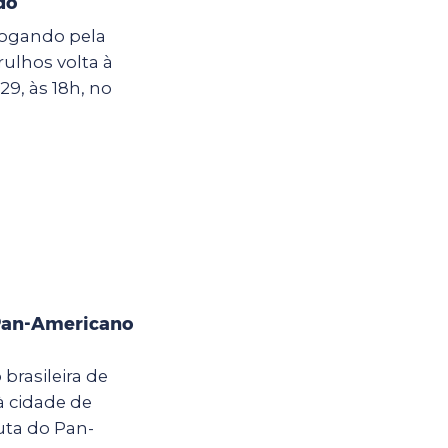
do
 jogando pela
rulhos volta à
9, às 18h, no
 Pan-Americano
 brasileira de
 cidade de
puta do Pan-