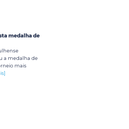
ista medalha de
rulhense
u a medalha de
orneio mais
is]