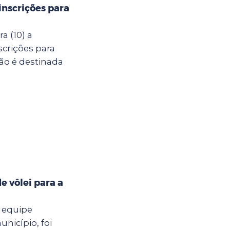
inscrições para
a (10) a
scrições para
ção é destinada
e vôlei para a
a equipe
nicípio, foi