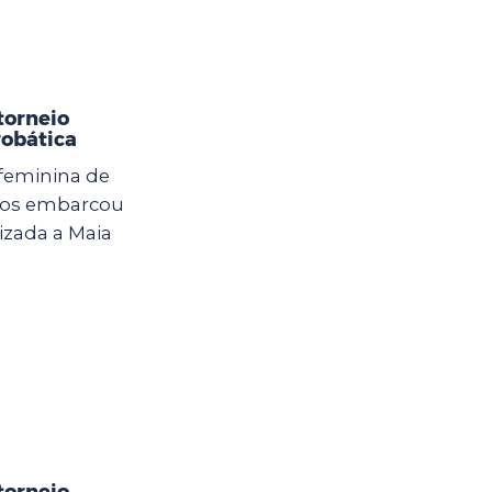
torneio
robática
 feminina de
lhos embarcou
izada a Maia
torneio