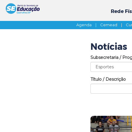
Rede Fís
Agenda
|
Cemead
|
Cur
Notícias
Subsecretaria / Pro
Título / Descrição