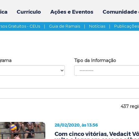
ica
Currículo
Ações e Eventos
Comunidade 
sos Gratuitos - CEUs
|
Guia de Ramais
|
Notícias
|
Publicaçõe
grama
Tipo da Informação
437 regi
28/02/2020, às 13:56
Com cinco vitórias, Vedacit V