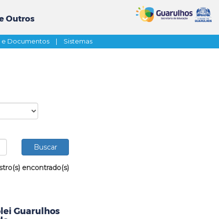
e Outros
s e Documentos
|
Sistemas
stro(s) encontrado(s)
ôlei Guarulhos