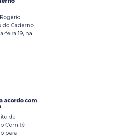
derno
 Rogério
o do Caderno
-feira,19, na
na acordo com
o
eito de
 ao Comitê
do para