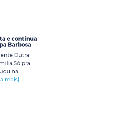
ta e continua
opa Barbosa
dente Dutra
ília Só pra
nuou na
ba mais]