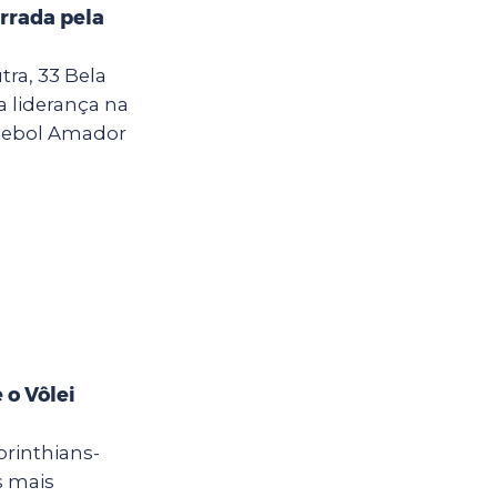
rrada pela
ra, 33 Bela
a liderança na
tebol Amador
 o Vôlei
Corinthians-
s mais