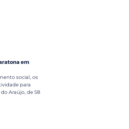
maratona em
ento social, os
tividade para
 do Araújo, de 58