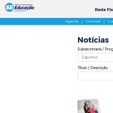
Rede Fís
Agenda
|
Cemead
|
Cur
Notícias
Subsecretaria / Pro
Título / Descrição