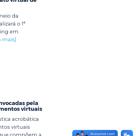
meio da
lizará o 1°
xing em
a mais]
nvocadas pela
amentos virtuais
tica acrobática
tos virtuais
s que compõem a