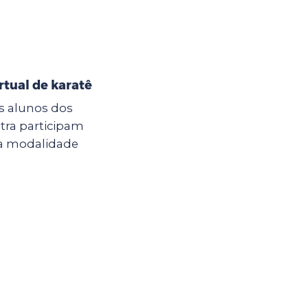
irtual de karatê
os alunos dos
tra participam
 na modalidade