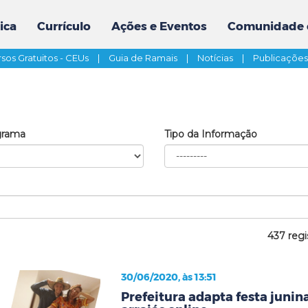
ica
Currículo
Ações e Eventos
Comunidade 
sos Gratuitos - CEUs
|
Guia de Ramais
|
Notícias
|
Publicaçõe
grama
Tipo da Informação
437 regi
30/06/2020, às 13:51
Prefeitura adapta festa junina