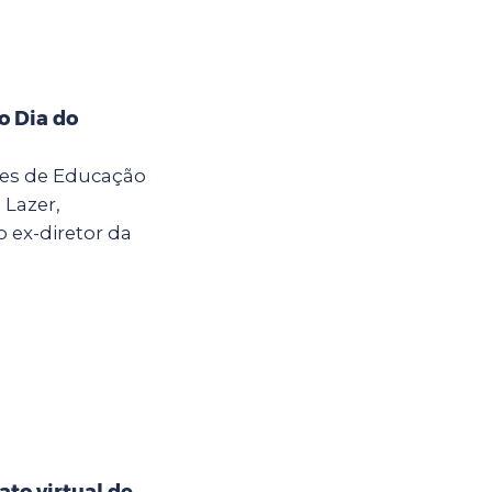
o Dia do
ores de Educação
 Lazer,
ex-diretor da
to virtual de