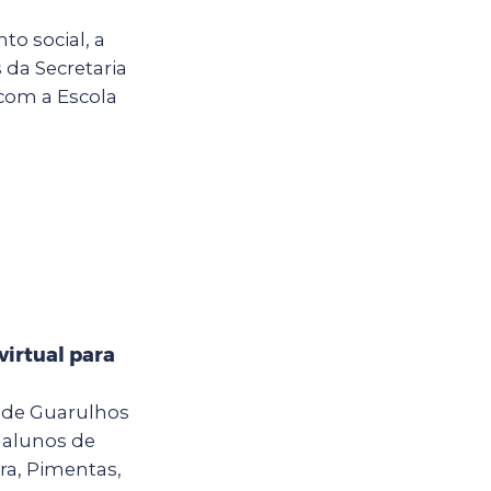
o social, a
 da Secretaria
 com a Escola
virtual para
a de Guarulhos
a alunos de
ra, Pimentas,