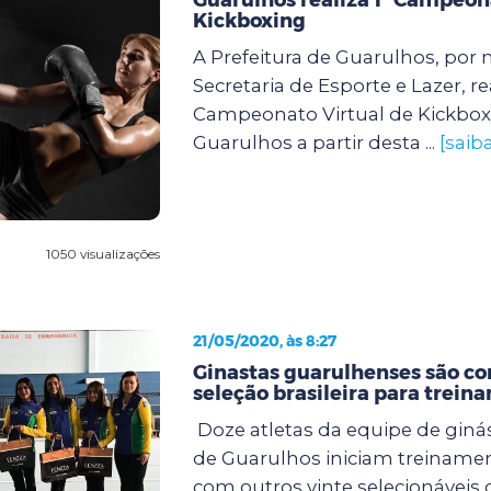
Kickboxing
A Prefeitura de Guarulhos, por 
Secretaria de Esporte e Lazer, rea
Campeonato Virtual de Kickbo
Guarulhos a partir desta ...
[saib
1050 visualizações
21/05/2020, às 8:27
Ginastas guarulhenses são co
seleção brasileira para trein
Doze atletas da equipe de ginás
de Guarulhos iniciam treinamen
com outros vinte selecionávei