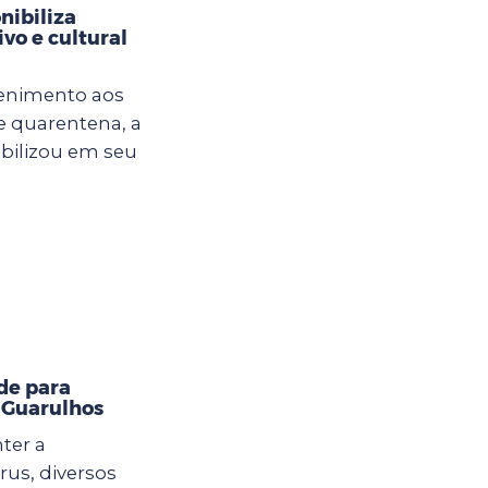
nibiliza
vo e cultural
tenimento aos
e quarentena, a
ibilizou em seu
de para
m Guarulhos
ter a
us, diversos