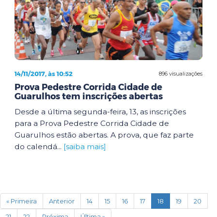
14/11/2017, às 10:52
896 visualizações
Prova Pedestre Corrida Cidade de
Guarulhos tem inscrições abertas
Desde a última segunda-feira, 13, as inscrições
para a Prova Pedestre Corrida Cidade de
Guarulhos estão abertas. A prova, que faz parte
do calendá...
[saiba mais]
(current)
« Primeira
Anterior
14
15
16
17
18
19
20
21
22
Próxima
Última »