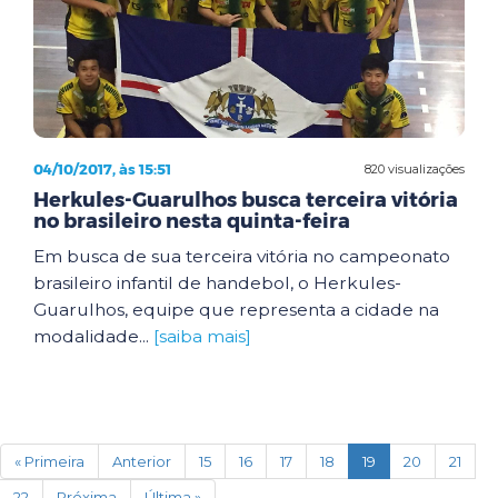
04/10/2017, às 15:51
820 visualizações
Herkules-Guarulhos busca terceira vitória
no brasileiro nesta quinta-feira
Em busca de sua terceira vitória no campeonato
brasileiro infantil de handebol, o Herkules-
Guarulhos, equipe que representa a cidade na
modalidade...
[saiba mais]
(current)
« Primeira
Anterior
15
16
17
18
19
20
21
22
Próxima
Última »