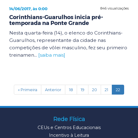
14/06/2017, às 0:00
846 visualizações
Corinthians-Guarulhos inicia pré-
temporada na Ponte Grande
Nesta quarta-feira (14), o elenco do Corinthians-
Guarulhos, representante da cidade nas
competições de vôlei masculino, fez seu primeiro
treinamen...
[saiba mais]
(current)
« Primeira
Anterior
18
19
20
21
22
Rede Física
CEUs e Centros Educacionais
Incentivo à Leitura