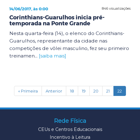
14/06/2017, às 0:00
846 visualizações
Corinthians-Guarulhos inicia pré-
temporada na Ponte Grande
Nesta quarta-feira (14), o elenco do Corinthians-
Guarulhos, representante da cidade nas
competições de vôlei masculino, fez seu primeiro
treinamen...
[saiba mais]
(current)
« Primeira
Anterior
18
19
20
21
22
Rede Física
CEUs e Centros Educacionais
Incentivo à Leitura