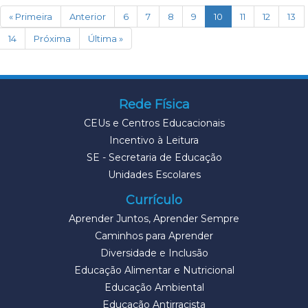
(current)
« Primeira
Anterior
6
7
8
9
10
11
12
13
14
Próxima
Última »
Rede Física
CEUs e Centros Educacionais
Incentivo à Leitura
SE - Secretaria de Educação
Unidades Escolares
Currículo
Aprender Juntos, Aprender Sempre
Caminhos para Aprender
Diversidade e Inclusão
Educação Alimentar e Nutricional
Educação Ambiental
Educação Antirracista